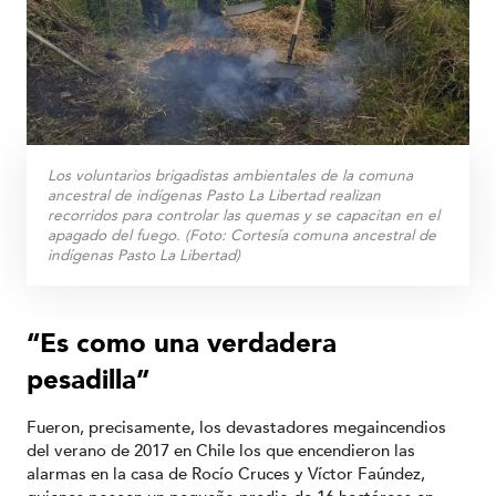
Los voluntarios brigadistas ambientales de la comuna
ancestral de indígenas Pasto La Libertad realizan
recorridos para controlar las quemas y se capacitan en el
apagado del fuego. (Foto: Cortesía comuna ancestral de
indígenas Pasto La Libertad)
“Es como una verdadera
pesadilla”
Fueron, precisamente, los devastadores megaincendios
del verano de 2017 en Chile los que encendieron las
alarmas en la casa de Rocío Cruces y Víctor Faúndez,