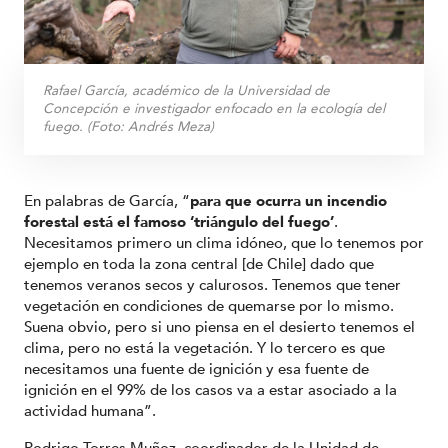
Rafael García, académico de la Universidad de
Concepción e investigador enfocado en la ecología del
fuego. (Foto: Andrés Meza)
En palabras de García, “
para que ocurra un incendio
forestal está el famoso ‘triángulo del fuego’
.
Necesitamos primero un clima idóneo, que lo tenemos por
ejemplo en toda la zona central [de Chile] dado que
tenemos veranos secos y calurosos. Tenemos que tener
vegetación en condiciones de quemarse por lo mismo.
Suena obvio, pero si uno piensa en el desierto tenemos el
clima, pero no está la vegetación. Y lo tercero es que
necesitamos una fuente de ignición y esa fuente de
ignición en el 99% de los casos va a estar asociado a la
actividad humana”.
Rodrigo Torres Muñoz,
coordinador de la Unidad de