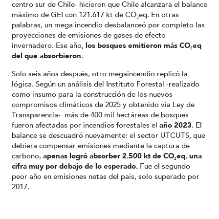
centro sur de Chile- hicieron que Chile alcanzara el balance
máximo de GEI
con 121.617 kt de CO₂eq. En otras
palabras, un mega incendio desbalanceó por completo las
proyecciones de emisiones de gases de efecto
invernadero. Ese año,
los bosques emitieron más CO₂eq
del que absorbieron
.
Solo seis años después, otro megaincendio replicó la
lógica. Según un análisis del Instituto Forestal -realizado
como insumo para la construcción de los nuevos
compromisos climáticos de 2025 y obtenido vía Ley de
Transparencia- más de 400 mil hectáreas de bosques
fueron afectadas por incendios forestales el
año 2023
. El
balance se descuadró nuevamente: el sector UTCUTS, que
debiera compensar emisiones mediante la captura de
carbono,
apenas logró absorber 2.500 kt de CO₂eq
,
una
cifra muy por debajo de lo esperado.
Fue el segundo
peor año en emisiones netas del país, solo superado por
2017.