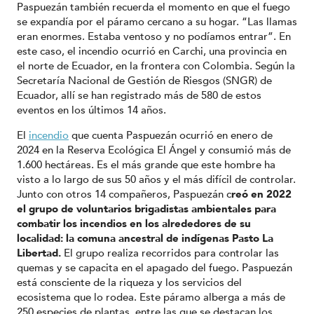
Paspuezán también recuerda el momento en que el fuego
se expandía por el páramo cercano a su hogar. “Las llamas
eran enormes. Estaba ventoso y no podíamos entrar”. En
este caso, el incendio ocurrió en Carchi, una provincia en
el norte de Ecuador, en la frontera con Colombia. Según la
Secretaría Nacional de Gestión de Riesgos (SNGR) de
Ecuador, allí se han registrado más de 580 de estos
eventos en los últimos 14 años.
El
incendio
que cuenta Paspuezán ocurrió en enero de
2024 en la Reserva Ecológica El Ángel y consumió más de
1.600 hectáreas. Es el más grande que este hombre ha
visto a lo largo de sus 50 años y el más difícil de controlar.
Junto con otros 14 compañeros, Paspuezán c
reó en 2022
el grupo de voluntarios brigadistas ambientales para
combatir los incendios en los alrededores de su
localidad: la comuna ancestral de indígenas Pasto La
Libertad.
El grupo realiza recorridos para controlar las
quemas y se capacita en el apagado del fuego. Paspuezán
está consciente de la riqueza y los servicios del
ecosistema que lo rodea. Este páramo alberga a más de
250 especies de plantas, entre las que se destacan los