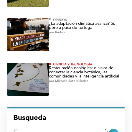
OPINIÓN
¿La adaptación climática avanza? Sí,
pero a paso de tortuga
por
Redacción
CIENCIA Y TECNOLOGÍA
Restauración ecológica: el valor de
conectar la ciencia botánica, las
comunidades y la inteligencia artificial
por
Michelle Soto Méndez
Busqueda