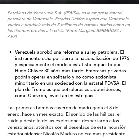
Petróleos de Venezuela S.A. (PDVSA) es la empresa estatal
petrolera de Venezuela. Estados Unidos espera que Venezuela
vuelva a producir más de 3 millones de barriles diarios como en
los tiempos previos a la crisis. (Foto: Margioni BERMÚDEZ /
AFP)
Venezuela aprobó una reforma a su ley petrolera. El
instrumento echa por tierra la nacionalización de 1976
y especialmente el modelo estatista impuesto por
Hugo Chávez 30 años más tarde. Empresas privadas
podrán operar en solitario y no como accionista
minoritario en una sociedad con la estatal PDVSA. El
plan de Trump es que petroleras estadounidenses,
como Chevron, inviertan en este país.
Las primeras bombas cayeron de madrugada el 3 de
enero, hace un mes exacto. El sonido de las hélices, el
ruido y destello de las explosiones despertaron a los
venezolanos, atónitos con el desenlace de esta incursión
estadounidense: Nicolás Maduro no era más presidente.