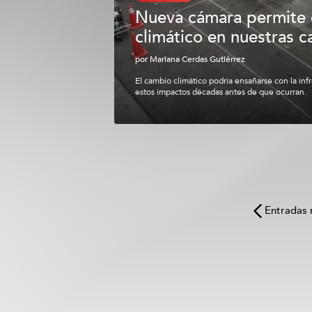
Nueva cámara permite e
climático en nuestras ca
por
Mariana Cerdas Gutiérrez
El cambio climático podría ensañarse con la inf
estos impactos décadas antes de que ocurran.
Entradas 