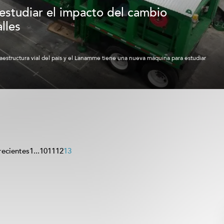
studiar el impacto del cambio
lles
raestructura vial del país y el Lanamme tiene una nueva máquina para estudiar
recientes
1
...
10
11
12
13