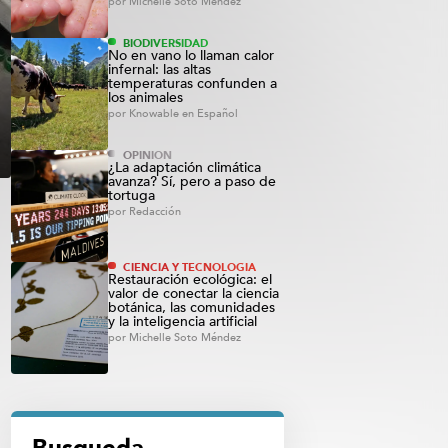
por
Michelle Soto Méndez
BIODIVERSIDAD
No en vano lo llaman calor
infernal: las altas
temperaturas confunden a
los animales
por
Knowable en Español
OPINIÓN
¿La adaptación climática
avanza? Sí, pero a paso de
tortuga
por
Redacción
CIENCIA Y TECNOLOGÍA
Restauración ecológica: el
valor de conectar la ciencia
botánica, las comunidades
y la inteligencia artificial
por
Michelle Soto Méndez