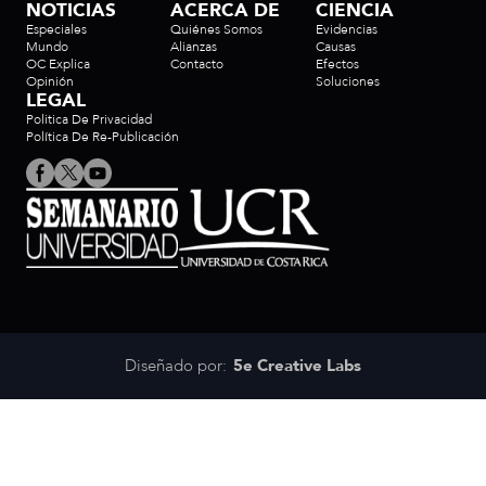
NOTICIAS
ACERCA DE
CIENCIA
Especiales
Quiénes Somos
Evidencias
Mundo
Alianzas
Causas
OC Explica
Contacto
Efectos
Opinión
Soluciones
LEGAL
Politica De Privacidad
Política De Re-Publicación
Diseñado por:
5e Creative Labs