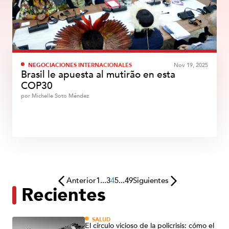
NEGOCIACIONES INTERNACIONALES
Nov 19, 2025
Brasil le apuesta al mutirão en esta
COP30
por
Michelle Soto Méndez
Anterior
1
...
3
4
5
...
49
Siguientes
Recientes
SALUD
El círculo vicioso de la policrisis: cómo el