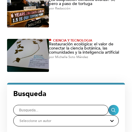
pero a paso de tortuga
por
Redacción
CIENCIA Y TECNOLOGÍA
Restauración ecológica: el valor de
conectar la ciencia botánica, las
comunidades y la inteligencia artificial
por
Michelle Soto Méndez
Busqueda
Seleccione un autor