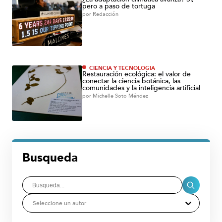
pero a paso de tortuga
por
Redacción
CIENCIA Y TECNOLOGÍA
Restauración ecológica: el valor de
conectar la ciencia botánica, las
comunidades y la inteligencia artificial
por
Michelle Soto Méndez
Busqueda
Seleccione un autor