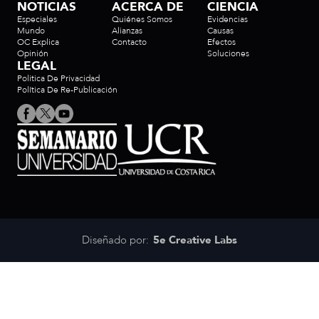
NOTICIAS
ACERCA DE
CIENCIA
Especiales
Quiénes Somos
Evidencias
Mundo
Alianzas
Causas
OC Explica
Contacto
Efectos
Opinión
Soluciones
LEGAL
Politica De Privacidad
Política De Re-Publicación
Diseñado por:
5e Creative Labs