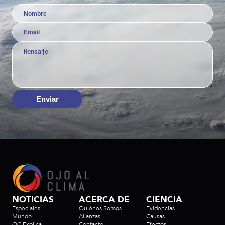
Enviar
NOTICIAS
ACERCA DE
CIENCIA
Especiales
Quiénes Somos
Evidencias
Mundo
Alianzas
Causas
OC Explica
Contacto
Efectos