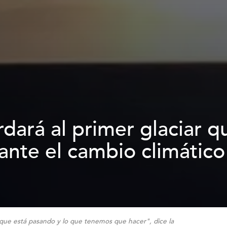
rdará al primer glaciar q
 ante el cambio climático
e está pasando y lo que tenemos que hacer", dice la