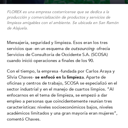
FLOREX es una empresa costarricense que se dedica a la
producción y comercialización de productos y servicios de
limpieza amigables con el ambiente. Se ubicada en San Ramón
de Alajuela.
Mensajería, seguridad y limpieza. Esos eran los tres
servicios que -en un esquema de
outsourcing
- ofrecía
Servicios de Consultoría de Occidente S.A. (SCOSA)
cuando inició operaciones a finales de los 90.
Con el tiempo, la empresa -fundada por Carlos Araya y
Silvia Chaves-
se enfocó en la limpieza
. Aparte de
oficinas y centros de trabajo, SCOSA se especializó en el
sector industrial y en el manejo de cuartos limpios.
“Al
enfocarnos en el tema de limpieza, se empezó a dar
empleo a personas que coincidentemente reunían tres
características: niveles socioeconómicos bajos, niveles
académicos limitados y una gran mayoría eran mujeres”,
comentó Chaves.