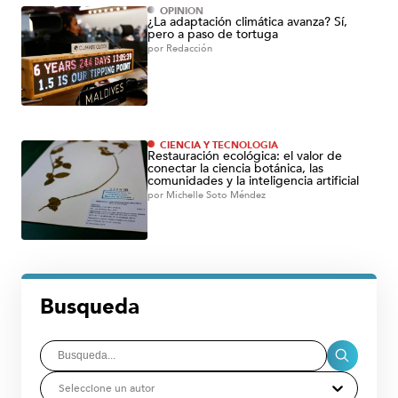
OPINIÓN
¿La adaptación climática avanza? Sí,
pero a paso de tortuga
por
Redacción
CIENCIA Y TECNOLOGÍA
Restauración ecológica: el valor de
conectar la ciencia botánica, las
comunidades y la inteligencia artificial
por
Michelle Soto Méndez
Busqueda
Seleccione un autor