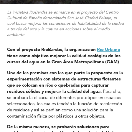
La iniciativa RíoBardas se enmarca en el proyecto del Centro
Cultural de España denominado San José Ciudad Paisaje, el
cual busca mejorar las condiciones de habitabilidad de la ciudad
a través del arte y la cultura en acciones sobre el medio
ambiente.
Con el proyecto RíoBardas, la organización
Río Urbano
tiene como objetivo mejorar la calidad ecológica de los
cursos del agua en la Gran Área Metropolitana (GAM).
Una de las premisas con las que parte la propuesta es la
experimentación con sistemas de estructuras flotantes
que se colocan en ríos o quebradas para capturar
residuos sólidos y mejorar la calidad del agua.
Para ello,
se probará la eficacia de diferentes prototipos en espacios
seleccionados, los cuales tendrán la función de recolección
de residuos y así se perfilan como una solución para la
contaminación física por plásticos u otros objetos.
De la misma manera, se probarán soluciones para