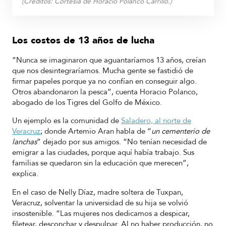
(Créditos:
Cortesía de Horacio Polanco Carrillo.
)
Los costos de 13 años de lucha
“Nunca se imaginaron que aguantaríamos 13 años, creían
que nos desintegraríamos. Mucha gente se fastidió de
firmar papeles porque ya no confían en conseguir algo.
Otros abandonaron la pesca”, cuenta Horacio Polanco,
abogado de los Tigres del Golfo de México.
Un ejemplo es la comunidad de
Saladero, al norte de
Veracruz
; donde Artemio Aran habla de “
un cementerio de
lanchas
” dejado por sus amigos. “No tenían necesidad de
emigrar a las ciudades, porque aquí había trabajo. Sus
familias se quedaron sin la educación que merecen”,
explica.
En el caso de Nelly Díaz, madre soltera de Tuxpan,
Veracruz, solventar la universidad de su hija se volvió
insostenible. “Las mujeres nos dedicamos a
despicar
,
filetear, desconchar
y
despulpar
. Al no haber producción, no