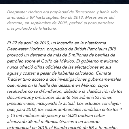
Deepwater Horizon era propiedad de Transocean y había sido
arrendada a BP hasta septiembre de 2013. Meses antes del
derrame, en septiembre de 2009, perforó el pozo petrolero
más profundo de la historia.
El 22 de abril de 2010, un incendio en la plataforma
Deepwater Horizon, propiedad de British Petroleum (BP),
provocó un derrame de más de 5 millones de barriles de
petróleo sobre el Golfo de México. El gobierno mexicano
nunca ofreció cifras oficiales de las afectaciones en sus
aguas y costas; a pesar de haberlas calculado. Climate
Tracker tuvo acceso a dos investigaciones gubernamentales
que midieron la huella del desastre en México, cuyos
resultados no se difundieron, debido a la clasificación de los
documentos y omisiones durante tres administraciones
presidenciales, incluyendo la actual.
Los estudios concluyen
que, para 2012, los costos ambientales rondaban entre los 4
y 13 mil millones de pesos y en 2020 podrían haber
alcanzado 36 mil millones. Gracias a un acuerdo
extrajudicial en 2018, el Estado recibió de BP, a lo mucho,