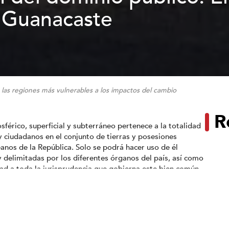
n Guanacaste
las regiones más vulnerables a los impactos del cambio
R
sférico, superficial y subterráneo pertenece a la totalidad
y ciudadanos en el conjunto de tierras y posesiones
anos de la República. Solo se podrá hacer uso de él
y delimitadas por los diferentes órganos del país, así como
ad a toda la jurisprudencia que gobierna este bien común
n le corresponden a las instituciones concernientes y a
acional, además se considera patrimonio social del país, y
dad adecuadas para cada fin se vislumbra como un derecho