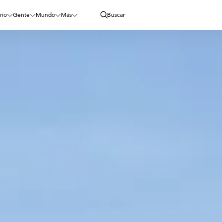
rio
Gente
Mundo
Más
Buscar