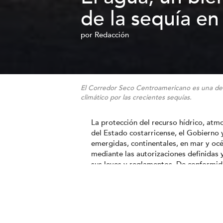
de la sequía e
por
Redacción
El Corredor Seco Centroamericano es una de 
climático por las crecientes sequías.
La protección del recurso hídrico, atmo
del Estado costarricense, el Gobierno 
emergidas, continentales, en mar y océ
mediante las autorizaciones definidas 
sus leyes y reglamentos. De conformid
su uso, valor, protección y conservació
todos los habitantes en el territorio n
como tal su acceso en calidad y canti
inalienable y perpetuo.