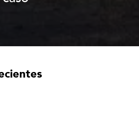
ecientes
SALUD
El círculo vicioso de la policrisis:
cómo el cambio climático y las
guerras destruyen la salud
mundial