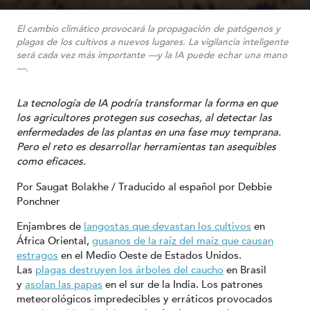
El cambio climático provocará la propagación de patógenos y
plagas de los cultivos a nuevos lugares. La vigilancia inteligente
será cada vez más importante —y la IA puede echar una mano
—.
La tecnología de IA podría transformar la forma en que
los agricultores protegen sus cosechas, al detectar las
enfermedades de las plantas en una fase muy temprana.
Pero el reto es desarrollar herramientas tan asequibles
como eficaces.
Por Saugat Bolakhe / Traducido al español por Debbie
Ponchner
Enjambres de
langostas que devastan los cultivos
en
África Oriental,
gusanos de la raíz del maíz que causan
estragos
en el Medio Oeste de Estados Unidos.
Las
plagas destruyen los árboles del caucho
en Brasil
y
asolan las papas
en el sur de la India. Los patrones
meteorológicos impredecibles y erráticos provocados