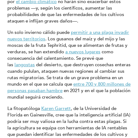
por
el cambio climático
no harán sino exacerbar estos
problemas —y, según los científicos, aumentar las
probabilidades de que las enfermedades de los cultivos
ataquen e inflijan graves daños—.
Un solo invierno cálido puede
permitir a una plaga invadir
nuevos territorios
. Los gusanos del maíz y del mijo y las
moscas de la fruta Tephritid, que se alimentan de frutas y
verduras, se han extendido
a nuevos lugares
como
consecuencia del calentamiento. Se prevé que
las
langostas
del desierto, que destruyen cosechas enteras
cuando pululan, ataquen nuevas regiones al cambiar sus
rutas migratorias. Se trata de un grave problema en un
mundo en el que se calcula que
entre 700 y 800 millones de
personas pasaban hambre
en 2021 y en el que la población
mundial seguirá creciendo.
La fitopatóloga
Karen Garrett
, de la Universidad de
Florida en Gainesville, cree que la inteligencia artificial (IA)
podría ser muy valiosa en la lucha contra estas plagas. Si
la agricultura se equipa con herramientas de IA rentables
que puedan identificar las enfermedades de los cultivos y