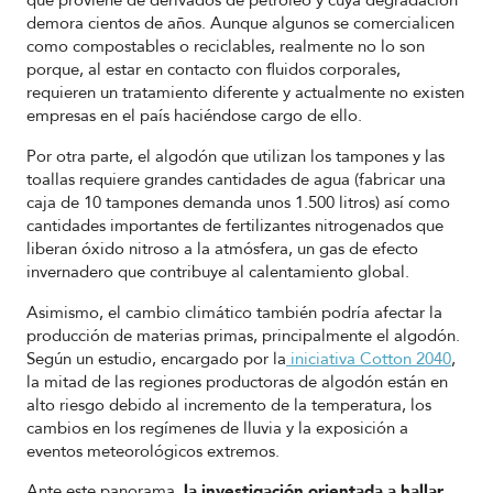
que proviene de derivados de petróleo y cuya degradación
demora cientos de años. Aunque algunos se comercialicen
como compostables o reciclables, realmente no lo son
porque, al estar en contacto con fluidos corporales,
requieren un tratamiento diferente y actualmente no existen
empresas en el país haciéndose cargo de ello.
Por otra parte, el algodón que utilizan los tampones y las
toallas requiere grandes cantidades de agua (fabricar una
caja de 10 tampones demanda unos 1.500 litros) así como
cantidades importantes de fertilizantes nitrogenados que
liberan óxido nitroso a la atmósfera, un gas de efecto
invernadero que contribuye al calentamiento global.
Asimismo, el cambio climático también podría afectar la
producción de materias primas, principalmente el algodón.
Según un estudio, encargado por la
iniciativa Cotton 2040
,
la mitad de las regiones productoras de algodón están en
alto riesgo debido al incremento de la temperatura, los
cambios en los regímenes de lluvia y la exposición a
eventos meteorológicos extremos.
Ante este panorama,
la investigación orientada a hallar