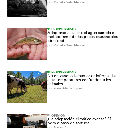
por
Michelle Soto Méndez
BIODIVERSIDAD
Adaptarse al calor del agua cambia el
metabolismo de los peces causándoles
obesidad
por
Michelle Soto Méndez
BIODIVERSIDAD
No en vano lo llaman calor infernal: las
altas temperaturas confunden a los
animales
por
Knowable en Español
OPINIÓN
¿La adaptación climática avanza? Sí,
pero a paso de tortuga
por
Redacción