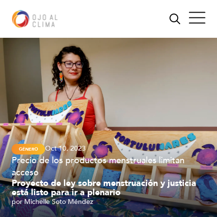
Oct 10, 2023
GÉNERO
Precio de los productos menstruales limitan
acceso
Proyecto de ley sobre menstruación y justicia
está listo para ir a plenario
por
Michelle Soto Méndez