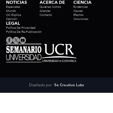
NOTICIAS
ACERCA DE
CIENCIA
Especiales
Quiénes Somos
Evidencias
Mundo
Alianzas
Causas
OC Explica
Contacto
Efectos
Opinión
Soluciones
LEGAL
Politica De Privacidad
Política De Re-Publicación
Diseñado por:
5e Creative Labs