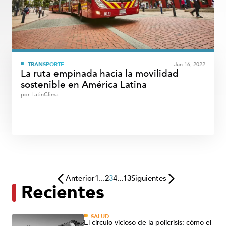
TRANSPORTE
Jun 16, 2022
La ruta empinada hacia la movilidad
sostenible en América Latina
por
LatinClima
Anterior
1
...
2
3
4
...
13
Siguientes
Recientes
SALUD
El círculo vicioso de la policrisis: cómo el