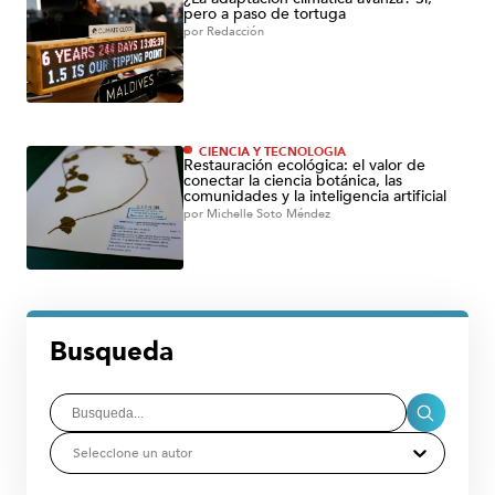
pero a paso de tortuga
por
Redacción
CIENCIA Y TECNOLOGÍA
Restauración ecológica: el valor de
conectar la ciencia botánica, las
comunidades y la inteligencia artificial
por
Michelle Soto Méndez
Busqueda
Seleccione un autor