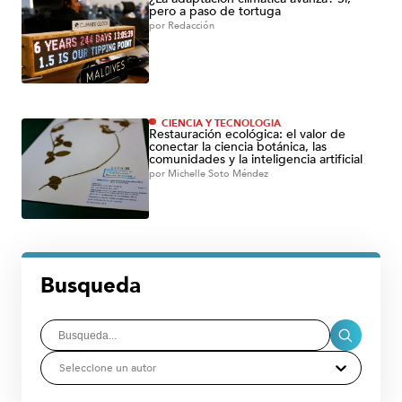
pero a paso de tortuga
por
Redacción
CIENCIA Y TECNOLOGÍA
Restauración ecológica: el valor de
conectar la ciencia botánica, las
comunidades y la inteligencia artificial
por
Michelle Soto Méndez
Busqueda
Seleccione un autor