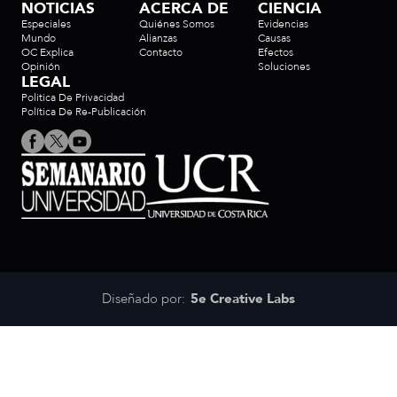
NOTICIAS
ACERCA DE
CIENCIA
Especiales
Quiénes Somos
Evidencias
Mundo
Alianzas
Causas
OC Explica
Contacto
Efectos
Opinión
Soluciones
LEGAL
Politica De Privacidad
Política De Re-Publicación
Diseñado por:
5e Creative Labs