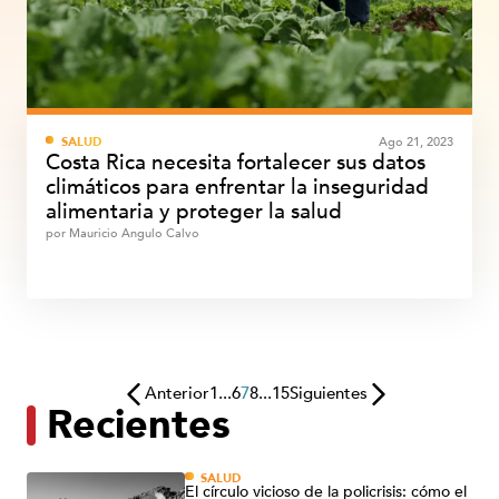
SALUD
Ago 21, 2023
Costa Rica necesita fortalecer sus datos
climáticos para enfrentar la inseguridad
alimentaria y proteger la salud
por
Mauricio Angulo Calvo
Anterior
1
...
6
7
8
...
15
Siguientes
Recientes
SALUD
El círculo vicioso de la policrisis: cómo el