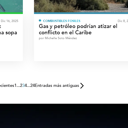
Dic 16, 2025
COMBUSTIBLES FÓSILES
Dic 8, 
:
Gas y petróleo podrían atizar el
na sopa
conflicto en el Caribe
por
Michelle Soto Méndez
ecientes
1
...
2
3
4
...
24
Entradas más antiguas