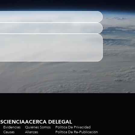
AS
CIENCIA
ACERCA DE
LEGAL
Evidencias
Quiénes Somos
Politica De Privacidad
Causas
Alianzas
Política De Re-Publicación