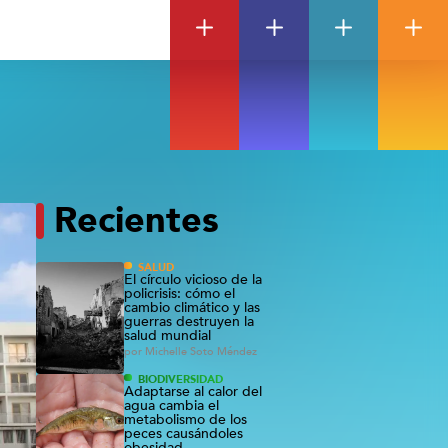
Recientes
SALUD
El círculo vicioso de la
policrisis: cómo el
cambio climático y las
guerras destruyen la
salud mundial
por
Michelle Soto Méndez
BIODIVERSIDAD
Adaptarse al calor del
agua cambia el
metabolismo de los
peces causándoles
obesidad