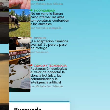
por
Michelle Soto Méndez
BIODIVERSIDAD
No en vano lo llaman
calor infernal: las altas
temperaturas confunden
a los animales
por
Knowable en Español
OPINIÓN
¿La adaptación climática
avanza? Sí, pero a paso
de tortuga
por
Redacción
CIENCIA Y TECNOLOGÍA
Restauración ecológica:
el valor de conectar la
ciencia botánica, las
comunidades y la
inteligencia artificial
por
Michelle Soto Méndez