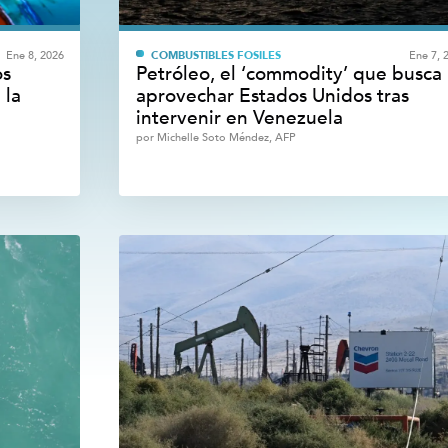
Ene 8, 2026
COMBUSTIBLES FÓSILES
Ene 7, 
os
Petróleo, el ‘commodity’ que busca
 la
aprovechar Estados Unidos tras
intervenir en Venezuela
por
Michelle Soto Méndez, AFP