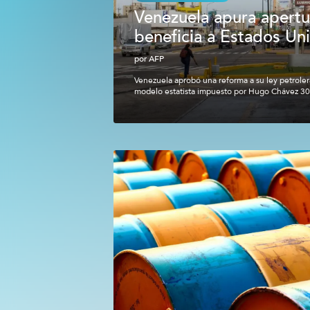
Venezuela apura apertu
beneficia a Estados Un
por
AFP
Venezuela aprobó una reforma a su ley petrolera
modelo estatista impuesto por Hugo Chávez 30