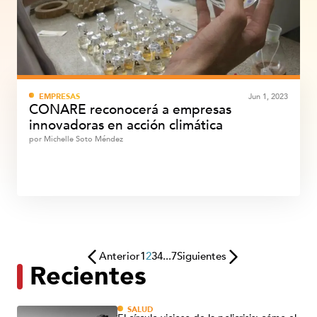
EMPRESAS
Jun 1, 2023
CONARE reconocerá a empresas
innovadoras en acción climática
por
Michelle Soto Méndez
Anterior
1
2
3
4
...
7
Siguientes
Recientes
SALUD