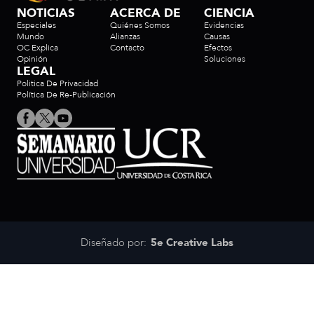
NOTICIAS
ACERCA DE
CIENCIA
Especiales
Quiénes Somos
Evidencias
Mundo
Alianzas
Causas
OC Explica
Contacto
Efectos
Opinión
Soluciones
LEGAL
Politica De Privacidad
Política De Re-Publicación
Diseñado por:
5e Creative Labs