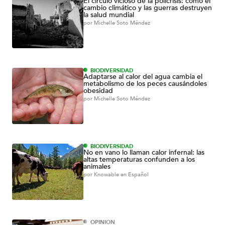
El círculo vicioso de la policrisis: cómo el
cambio climático y las guerras destruyen
la salud mundial
por
Michelle Soto Méndez
BIODIVERSIDAD
Adaptarse al calor del agua cambia el
metabolismo de los peces causándoles
obesidad
por
Michelle Soto Méndez
BIODIVERSIDAD
No en vano lo llaman calor infernal: las
altas temperaturas confunden a los
animales
por
Knowable en Español
OPINIÓN