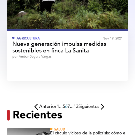
AGRICULTURA
Nov 19, 2021
Nueva generación impulsa medidas
sostenibles en finca La Sanita
por
Ambar Segura Vargas
Anterior
1
...
5
6
7
...
13
Siguientes
Recientes
SALUD
El círculo vicioso de la policrisis: cómo el