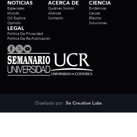
NOTICIAS
ACERCA DE
CIENCIA
Especiales
Quiénes Somos
Evidencias
Mundo
Alianzas
Causas
OC Explica
Contacto
Efectos
Opinión
Soluciones
LEGAL
Politica De Privacidad
Política De Re-Publicación
Diseñado por:
5e Creative Labs