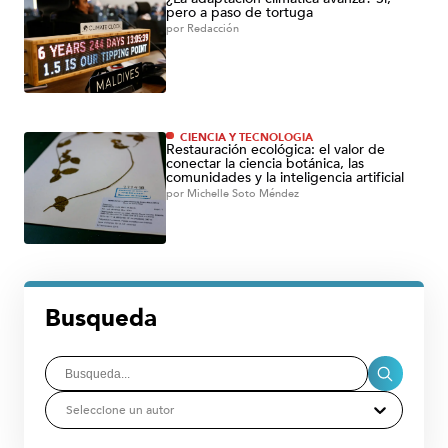
pero a paso de tortuga
por
Redacción
CIENCIA Y TECNOLOGÍA
Restauración ecológica: el valor de
conectar la ciencia botánica, las
comunidades y la inteligencia artificial
por
Michelle Soto Méndez
Busqueda
Seleccione un autor